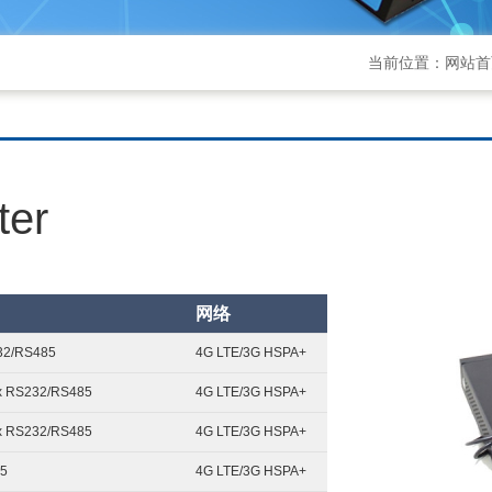
当前位置：
网站首
ter
网络
32/RS485
4G LTE/3G HSPA+
 x RS232/RS485
4G LTE/3G HSPA+
 x RS232/RS485
4G LTE/3G HSPA+
85
4G LTE/3G HSPA+