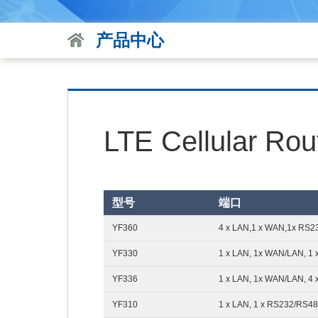
产品中心
LTE Cellular Rou
型号
端口
YF360
4 x LAN,1 x WAN,1x RS2
YF330
1 x LAN, 1x WAN/LAN, 1
YF336
1 x LAN, 1x WAN/LAN, 4
YF310
1 x LAN, 1 x RS232/RS4